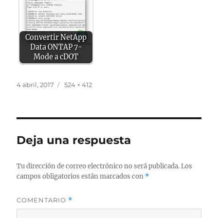
Convertir NetApp
Data ONTAP 7-
Mode a cDOT
Publicado
Tamaño
4 abril, 2017
524 × 412
el
completo
Deja una respuesta
Tu dirección de correo electrónico no será publicada.
Los
campos obligatorios están marcados con
*
COMENTARIO
*