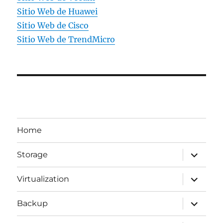
Sitio Web de Huawei
Sitio Web de Cisco
Sitio Web de TrendMicro
Home
expande
Storage
el
menú
inferior
expande
Virtualization
el
menú
inferior
expande
Backup
el
menú