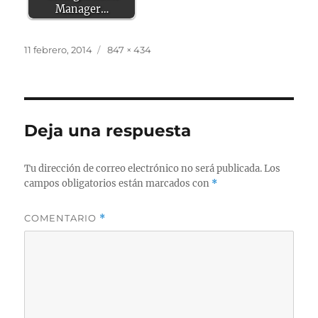
Manager…
Publicado
Tamaño
11 febrero, 2014
847 × 434
el
completo
Deja una respuesta
Tu dirección de correo electrónico no será publicada.
Los
campos obligatorios están marcados con
*
COMENTARIO
*