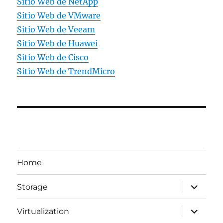
Sitio Web de NetApp
Sitio Web de VMware
Sitio Web de Veeam
Sitio Web de Huawei
Sitio Web de Cisco
Sitio Web de TrendMicro
Home
expande
Storage
el
menú
inferior
expande
Virtualization
el