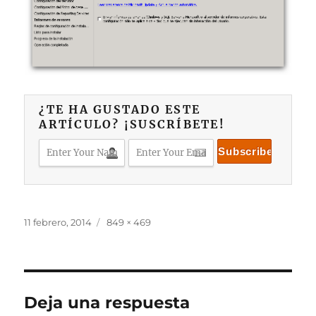
¿TE HA GUSTADO ESTE
ARTÍCULO? ¡SUSCRÍBETE!
Publicado
Tamaño
11 febrero, 2014
849 × 469
el
completo
Deja una respuesta