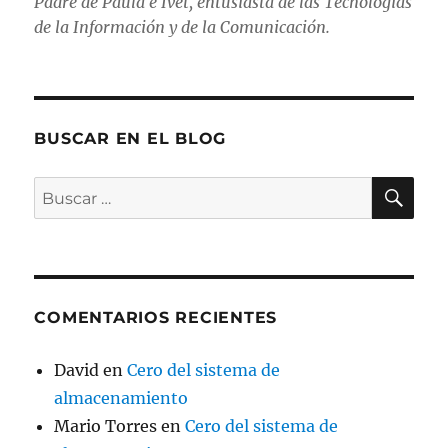
Padre de Paula e Ivet, entusiasta de las Tecnologías
de la Información y de la Comunicación.
BUSCAR EN EL BLOG
BU
Buscar
por:
COMENTARIOS RECIENTES
David
en
Cero del sistema de
almacenamiento
Mario Torres
en
Cero del sistema de