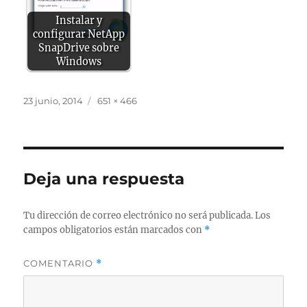
Instalar y
configurar NetApp
SnapDrive sobre
Windows
Publicado
Tamaño
23 junio, 2014
651 × 466
el
completo
Deja una respuesta
Tu dirección de correo electrónico no será publicada.
Los
campos obligatorios están marcados con
*
COMENTARIO
*