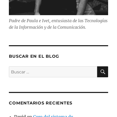
Padre de Paula e Ivet, entusiasta de las Tecnologías
de la Información y de la Comunicación.
BUSCAR EN EL BLOG
BU
Buscar
por:
COMENTARIOS RECIENTES
David
en
Cero del sistema de