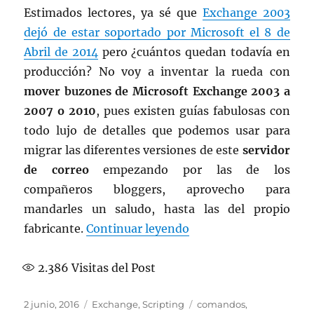
Estimados lectores, ya sé que
Exchange 2003
dejó de estar soportado por Microsoft el 8 de
Abril de 2014
pero ¿cuántos quedan todavía en
producción? No voy a inventar la rueda con
mover buzones de Microsoft Exchange 2003 a
2007 o 2010
, pues existen guías fabulosas con
todo lujo de detalles que podemos usar para
migrar las diferentes versiones de este
servidor
de correo
empezando por las de los
compañeros bloggers, aprovecho para
mandarles un saludo, hasta las del propio
«Mover buzones de Mi
fabricante.
Continuar leyendo
2.386
Visitas del Post
Publicado
Categorías
Etiquetas
2 junio, 2016
Exchange
,
Scripting
comandos
,