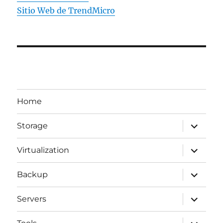
Sitio Web de TrendMicro
Home
expande
Storage
el
menú
inferior
expande
Virtualization
el
menú
inferior
expande
Backup
el
menú
inferior
expande
Servers
el
menú
inferior
expande