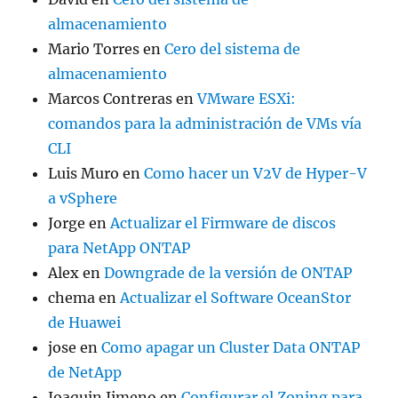
almacenamiento
Mario Torres
en
Cero del sistema de
almacenamiento
Marcos Contreras
en
VMware ESXi:
comandos para la administración de VMs vía
CLI
Luis Muro
en
Como hacer un V2V de Hyper-V
a vSphere
Jorge
en
Actualizar el Firmware de discos
para NetApp ONTAP
Alex
en
Downgrade de la versión de ONTAP
chema
en
Actualizar el Software OceanStor
de Huawei
jose
en
Como apagar un Cluster Data ONTAP
de NetApp
Joaquin Jimeno
en
Configurar el Zoning para