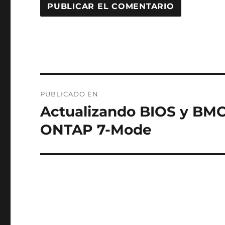
Navegación
PUBLICADO EN
de
Actualizando BIOS y BM
entradas
ONTAP 7-Mode