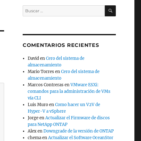
BUSCAR
Buscar
por:
COMENTARIOS RECIENTES
David
en
Cero del sistema de
almacenamiento
Mario Torres
en
Cero del sistema de
almacenamiento
Marcos Contreras
en
VMware ESXi:
comandos para la administración de VMs
vía CLI
Luis Muro
en
Como hacer un V2V de
Hyper-V a vSphere
Jorge
en
Actualizar el Firmware de discos
para NetApp ONTAP
Alex
en
Downgrade de la versión de ONTAP
chema
en
Actualizar el Software OceanStor