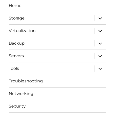
Home
expande
Storage
el
menú
inferior
expande
Virtualization
el
menú
inferior
expande
Backup
el
menú
inferior
expande
Servers
el
menú
inferior
expande
Tools
el
menú
inferior
Troubleshooting
Networking
Security