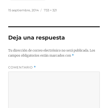
Publicado
Tamaño
15 septiembre, 2014
733 × 321
el
completo
Deja una respuesta
Tu dirección de correo electrónico no será publicada.
Los
campos obligatorios están marcados con
*
COMENTARIO
*