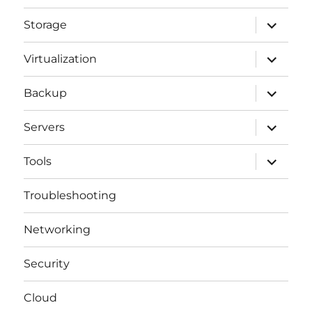
expande
Storage
el
menú
inferior
expande
Virtualization
el
menú
inferior
expande
Backup
el
menú
inferior
expande
Servers
el
menú
inferior
expande
Tools
el
menú
inferior
Troubleshooting
Networking
Security
Cloud