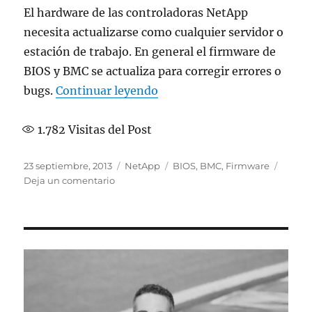
El hardware de las controladoras NetApp
necesita actualizarse como cualquier servidor o
estación de trabajo. En general el firmware de
BIOS y BMC se actualiza para corregir errores o
«Actualizando BIOS y BMC
bugs.
Continuar leyendo
1.782
Visitas del Post
Publicado
Categorías
Etiquetas
23 septiembre, 2013
NetApp
BIOS
,
BMC
,
Firmware
el
en
Deja un comentario
Actualizando
BIOS
y
BMC
en
una
FAS2040
con
Data