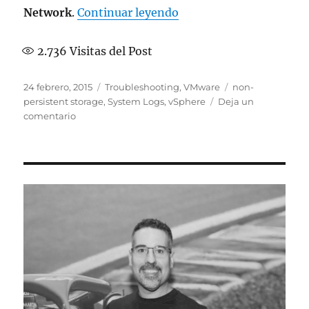
«System logs on host a
Network
.
Continuar leyendo
2.736
Visitas del Post
Publicado
Categorías
Etiquetas
24 febrero, 2015
Troubleshooting
,
VMware
non-
el
persistent storage
,
System Logs
,
vSphere
Deja un
en
comentario
System
logs
on
host
are
stored
on
non-
persistent
storage