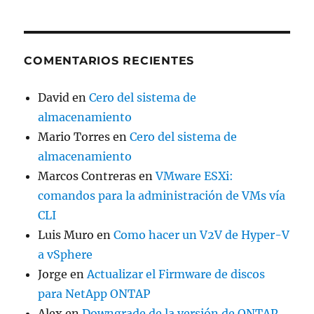
COMENTARIOS RECIENTES
David
en
Cero del sistema de
almacenamiento
Mario Torres
en
Cero del sistema de
almacenamiento
Marcos Contreras
en
VMware ESXi:
comandos para la administración de VMs vía
CLI
Luis Muro
en
Como hacer un V2V de Hyper-V
a vSphere
Jorge
en
Actualizar el Firmware de discos
para NetApp ONTAP
Alex
en
Downgrade de la versión de ONTAP